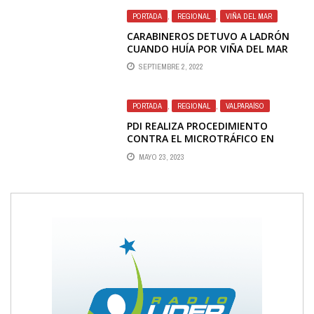
PORTADA
,
REGIONAL
,
VIÑA DEL MAR
CARABINEROS DETUVO A LADRÓN
CUANDO HUÍA POR VIÑA DEL MAR
CON $10 MILLONES EN CAJAS
SEPTIEMBRE 2, 2022
ROBADAS
PORTADA
,
REGIONAL
,
VALPARAÍSO
PDI REALIZA PROCEDIMIENTO
CONTRA EL MICROTRÁFICO EN
PLACILLA
MAYO 23, 2023