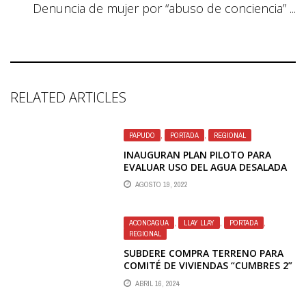
Denuncia de mujer por “abuso de conciencia” ...
RELATED ARTICLES
PAPUDO
,
PORTADA
,
REGIONAL
INAUGURAN PLAN PILOTO PARA
EVALUAR USO DEL AGUA DESALADA
CON FINES AGRÍCOLAS EN PAPUDO
AGOSTO 19, 2022
ACONCAGUA
,
LLAY LLAY
,
PORTADA
,
REGIONAL
SUBDERE COMPRA TERRENO PARA
COMITÉ DE VIVIENDAS “CUMBRES 2”
DE LLAY LLAY
ABRIL 16, 2024