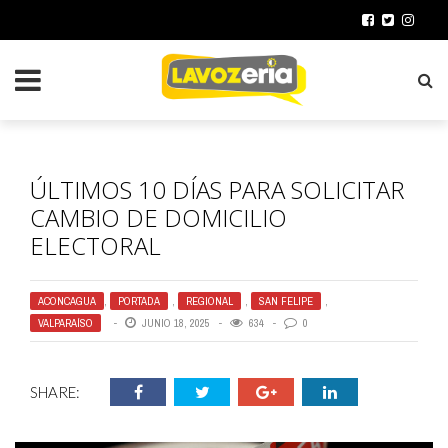
ÚLTIMOS 10 DÍAS PARA SOLICITAR
CAMBIO DE DOMICILIO
ELECTORAL
ACONCAGUA
,
PORTADA
,
REGIONAL
,
SAN FELIPE
,
VALPARAÍSO
JUNIO 18, 2025
634
0
SHARE: