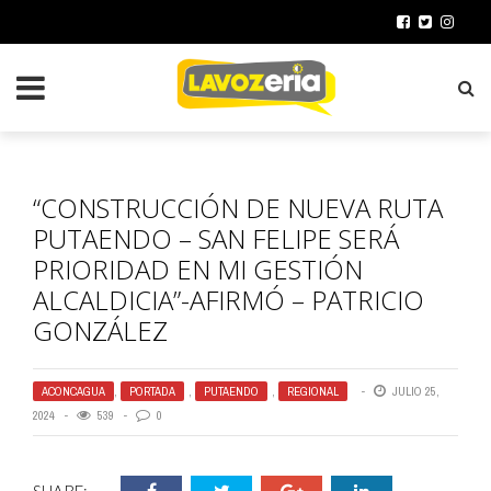
“CONSTRUCCIÓN DE NUEVA RUTA
PUTAENDO – SAN FELIPE SERÁ
PRIORIDAD EN MI GESTIÓN
ALCALDICIA”-AFIRMÓ – PATRICIO
GONZÁLEZ
ACONCAGUA
,
PORTADA
,
PUTAENDO
,
REGIONAL
JULIO 25,
2024
539
0