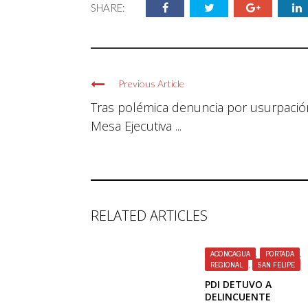
SHARE:
Previous Article
Tras polémica denuncia por usurpació
Mesa Ejecutiva ...
RELATED ARTICLES
ACONCAGUA
,
PORTADA
,
REGIONAL
,
SAN FELIPE
PDI DETUVO A
DELINCUENTE