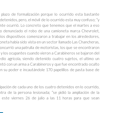
l plazo de formalización porque lo ocurrido esta bastante
 detenidos, pero, el móvil de lo ocurrido esta muy confuso; “y
nte ocurrió. Lo concreto que tenemos que el martes a eso
do denunciado el robo de una camioneta marca Chevrolet,
arios dispositivos comenzaron a trabajar en los alrededores,
oneta había sido vista en un sector llamado Las Chancheras,
 concurrió una patrulla de motoristas, los que se encontraron
 y los ocupantes cuando vieron a Carabineros se bajaron del
dio agrícola, siendo detenido cuatro sujetos, el ultimo un
untó con un arma a Carabineros y que fue encontrado oculto
n su poder e incautándole 170 papelillos de pasta base de
icipación de cada uno de los cuatro detenidos en lo ocurrido,
ra de la persona lesionada; “se pidió la ampliación de la
ta este viernes 26 de julio a las 11 horas para que sean