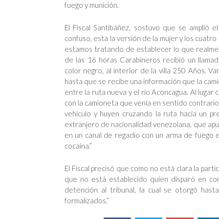
fuego y munición.
El Fiscal Santibáñez, sostuvo que se amplió e
confuso, esta la versión de la mujer y los cuatro
estamos tratando de establecer lo que realme
de las 16 horas Carabineros recibió un llama
color negro, al interior de la villa 250 Años. V
hasta que se recibe una información que la cami
entre la ruta nueva y el rio Aconcagua. Al lugar
con la camioneta que venía en sentido contrario
vehículo y huyen cruzando la ruta hacia un pre
extranjero de nacionalidad venezolana, que ap
en un canal de regadío con un arma de fuego e
cocaína.”
El Fiscal precisó que como no está clara la part
que no está establecido quien disparó en cont
detención al tribunal, la cual se otorgó has
formalizados.”