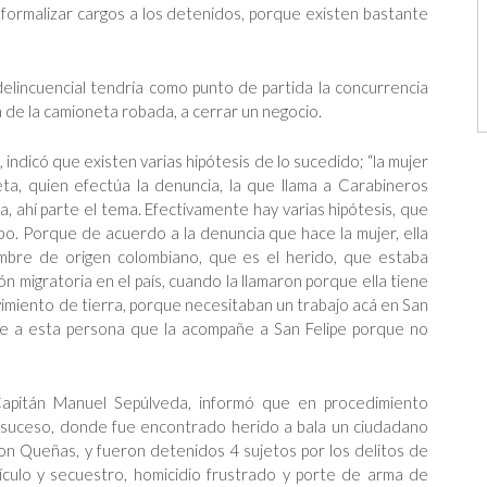
a formalizar cargos a los detenidos, porque existen bastante
elincuencial tendría como punto de partida la concurrencia
 de la camioneta robada, a cerrar un negocio.
, indicó que existen varias hipótesis de lo sucedido; “la mujer
a, quien efectúa la denuncia, la que llama a Carabineros
, ahí parte el tema. Efectivamente hay varias hipótesis, que
bo. Porque de acuerdo a la denuncia que hace la mujer, ella
mbre de origen colombiano, que es el herido, que estaba
ón migratoria en el país, cuando la llamaron porque ella tiene
miento de tierra, porque necesitaban un trabajo acá en San
pide a esta persona que la acompañe a San Felipe porque no
 Capitán Manuel Sepúlveda, informó que en procedimiento
el suceso, donde fue encontrado herido a bala un ciudadano
on Queñas, y fueron detenidos 4 sujetos por los delitos de
hículo y secuestro, homicidio frustrado y porte de arma de