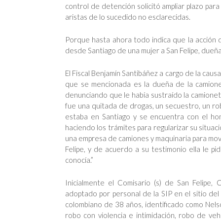
control de detención solicitó ampliar plazo par
aristas de lo sucedido no esclarecidas.
Porque hasta ahora todo indica que la acción d
desde Santiago de una mujer a San Felipe, dueña
El Fiscal Benjamín Santibáñez a cargo de la causa
que se mencionada es la dueña de la camionet
denunciando que le había sustraído la camioneta
fue una quitada de drogas, un secuestro, un ro
estaba en Santiago y se encuentra con el ho
haciendo los trámites para regularizar su situaci
una empresa de camiones y maquinaria para movi
Felipe, y de acuerdo a su testimonio ella le 
conocía.”
Inicialmente el Comisario (s) de San Felipe,
adoptado por personal de la SIP en el sitio d
colombiano de 38 años, identificado como Nels
robo con violencia e intimidación, robo de ve