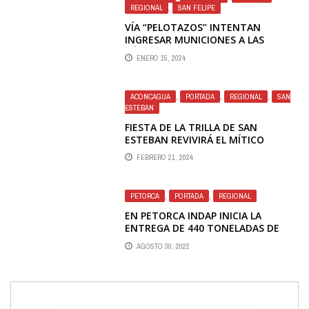
REGIONAL
,
SAN FELIPE
VÍA “PELOTAZOS” INTENTAN
INGRESAR MUNICIONES A LAS
CÁRCELES DE SAN FELIPE Y LOS
ENERO 15, 2024
ANDES
ACONCAGUA
,
PORTADA
,
REGIONAL
,
SAN
ESTEBAN
FIESTA DE LA TRILLA DE SAN
ESTEBAN REVIVIRÁ EL MÍTICO
PARQUE CORDILLERA
FEBRERO 21, 2024
PETORCA
,
PORTADA
,
REGIONAL
EN PETORCA INDAP INICIA LA
ENTREGA DE 440 TONELADAS DE
FERTILIZANTES PARA PEQUEÑOS
AGOSTO 30, 2022
AGRICULTORES