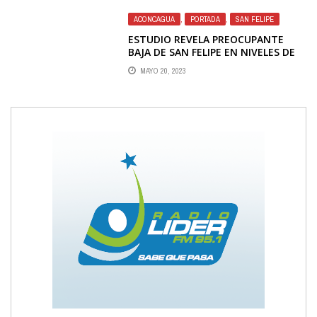
ACONCAGUA
,
PORTADA
,
SAN FELIPE
ESTUDIO REVELA PREOCUPANTE
BAJA DE SAN FELIPE EN NIVELES DE
CALIDAD DE VIDA URBANA
MAYO 20, 2023