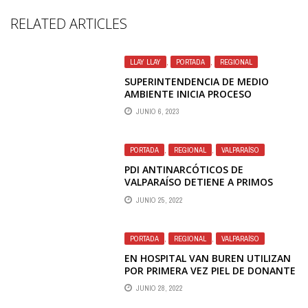
RELATED ARTICLES
LLAY LLAY
,
PORTADA
,
REGIONAL
SUPERINTENDENCIA DE MEDIO
AMBIENTE INICIA PROCESO
SANCIONATORIO CONTRA AVÍCOLA
JUNIO 6, 2023
DE LLAY LLAY TRAS MÚLTIPLES
DENUNCIAS POR OLORES
PORTADA
,
REGIONAL
,
VALPARAÍSO
PDI ANTINARCÓTICOS DE
VALPARAÍSO DETIENE A PRIMOS
NARCOS
JUNIO 25, 2022
PORTADA
,
REGIONAL
,
VALPARAÍSO
EN HOSPITAL VAN BUREN UTILIZAN
POR PRIMERA VEZ PIEL DE DONANTE
VIVO PARA TRATAR A NIÑO CON
JUNIO 28, 2022
PROFUNDA QUEMADURA