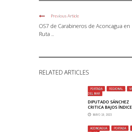
Previous Article
OS7 de Carabineros de Aconcagua en
Ruta ...
RELATED ARTICLES
PORTADA
,
REGIONAL
,
V
DEL MAR
DIPUTADO SÁNCHEZ
CRITICA BAJOS ÍNDIC
DE VIÑA DEL MAR EN
MAYO 19, 2023
ESTUDIO DE CALIDAD
VIDA DE LA CCHC Y UC
ACONCAGUA
,
PORTADA
,