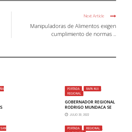
Next Article
Manipuladoras de Alimentos exigen
cumplimiento de normas ...
IÑA
PORTADA
,
RAPA NUI
,
REGIONAL
GOBERNADOR REGIONAL
ES
RODRIGO MUNDACA SE
REFIERE LA A
JULIO 30, 2022
 DE
REAPERTURA DE RAPA
NUI
SAN
PORTADA
,
REGIONAL
,