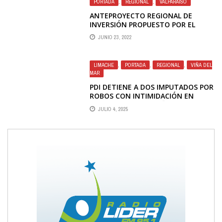
PORTADA
,
REGIONAL
,
VALPARAÍSO
ANTEPROYECTO REGIONAL DE
INVERSIÓN PROPUESTO POR EL
GOBIERNO REGIONAL DE
JUNIO 23, 2022
VALPARAÍSO FUE APROBADO POR EL
CORE
LIMACHE
,
PORTADA
,
REGIONAL
,
VIÑA DEL
MAR
PDI DETIENE A DOS IMPUTADOS POR
ROBOS CON INTIMIDACIÓN EN
SERVICENTROS DE VIÑA DEL MAR,
JULIO 4, 2025
LIMACHE Y OLMUÉ