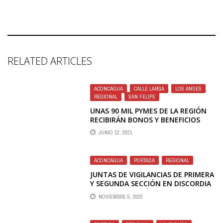
RELATED ARTICLES
ACONCAGUA
,
CALLE LARGA
,
LOS ANDES
,
REGIONAL
,
SAN FELIPE
UNAS 90 MIL PYMES DE LA REGIÓN
RECIBIRÁN BONOS Y BENEFICIOS
TRIBUTARIOS
JUNIO 12, 2021
ACONCAGUA
,
PORTADA
,
REGIONAL
JUNTAS DE VIGILANCIAS DE PRIMERA
Y SEGUNDA SECCIÓN EN DISCORDIA
POR DISTRIBUCIÓN DE CAUDAL DEL
NOVIEMBRE 5, 2022
RÍO ACONCAGUA