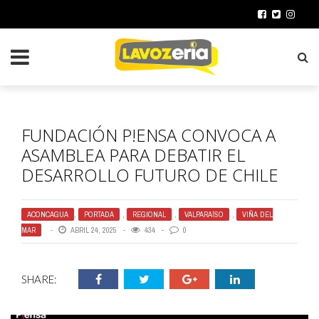
FUNDACIÓN P!ENSA CONVOCA A
ASAMBLEA PARA DEBATIR EL
DESARROLLO FUTURO DE CHILE
ACONCAGUA
,
PORTADA
,
REGIONAL
,
VALPARAÍSO
,
VIÑA DEL
MAR
ABRIL 24, 2025
434
0
SHARE: