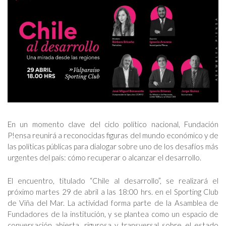
En un momento clave del ciclo político nacional, Fundación
P!ensa reunirá a reconocidas figuras del mundo económico y de
las políticas públicas para dialogar sobre uno de los desafíos más
urgentes del país: cómo recuperar o alcanzar el desarrollo.
El encuentro, titulado “Chile al desarrollo”, se realizará el
próximo martes 29 de abril a las 18:00 hrs. en el Sporting Club
de Viña del Mar. La actividad forma parte de la Asamblea de
Fundadores de la institución, y se plantea como un espacio de
conversación abierta, rigurosa y transversal sobre el estado