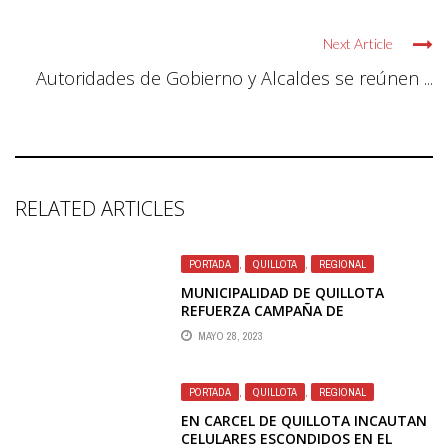
Next Article
Autoridades de Gobierno y Alcaldes se reúnen ...
RELATED ARTICLES
PORTADA
,
QUILLOTA
,
REGIONAL
MUNICIPALIDAD DE QUILLOTA
REFUERZA CAMPAÑA DE
VACUNACIÓN CONTRA INFLUENZA Y
MAYO 28, 2023
COVID-19 CON OPERATIVO EN
TERRENO
PORTADA
,
QUILLOTA
,
REGIONAL
EN CARCEL DE QUILLOTA INCAUTAN
CELULARES ESCONDIDOS EN EL