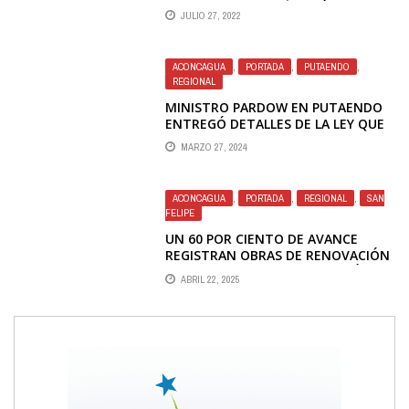
ENTRETECHO DE PÁBELLÓN
JULIO 27, 2022
ACONCAGUA
,
PORTADA
,
PUTAENDO
,
REGIONAL
MINISTRO PARDOW EN PUTAENDO
ENTREGÓ DETALLES DE LA LEY QUE
REBAJA TARIFAS ELÉCTRICAS A LOS
MARZO 27, 2024
APR
ACONCAGUA
,
PORTADA
,
REGIONAL
,
SAN
FELIPE
UN 60 POR CIENTO DE AVANCE
REGISTRAN OBRAS DE RENOVACIÓN
DE REDES DE ESVAL EN CURIMÓN
ABRIL 22, 2025