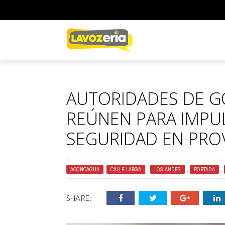
AUTORIDADES DE G
REÚNEN PARA IMPU
SEGURIDAD EN PROV
ACONCAGUA
,
CALLE LARGA
,
LOS ANDES
,
PORTADA
,
SHARE: