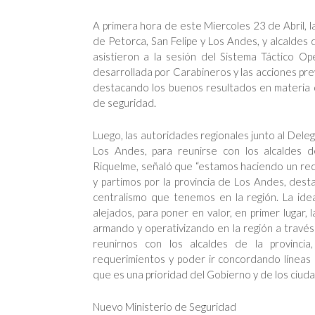
A primera hora de este Miercoles 23 de Abril, l
de Petorca, San Felipe y Los Andes, y alcalde
asistieron a la sesión del Sistema Táctico Ope
desarrollada por Carabineros y las acciones prev
destacando los buenos resultados en materia 
de seguridad.
Luego, las autoridades regionales junto al Dele
Los Andes, para reunirse con los alcaldes de
Riquelme, señaló que “estamos haciendo un recor
y partimos por la provincia de Los Andes, dest
centralismo que tenemos en la región. La ide
alejados, para poner en valor, en primer lugar,
armando y operativizando en la región a través
reunirnos con los alcaldes de la provinci
requerimientos y poder ir concordando líneas 
que es una prioridad del Gobierno y de los ciud
Nuevo Ministerio de Seguridad