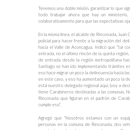
Tenemos una doble misión, garantizar lo que sign
todo trabajar ahora que hay un ministerio,
colaborativamente para que las expectativas ojal
En la misma línea, el alcalde de Rinconada, Jua
policial para hacer frente a la migración del d
hacia el Valle de Aconcagua. Indicó que “tal co
entrada, no el último rincón de la quinta región
de entrada desde la región metropolitana hac
Santiago se han ido implementando trámites esp
eso hace migrar un poco la delincuencia hacia la
en este caso, y eso ha aumentado un poco la d
está nuestro delegado regional aquí, (voy a dec
tiene Carabineros destinadas a las comunas. 
Rinconada que figuran en el padrón de Carab
cumple eso”.
Agregó que “Nosotros estamos con un equi
personas en la comuna de Rinconada, dos vehíc