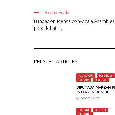
Previous Article
Fundación P!ensa convoca a Asamblea
para debatir ...
RELATED ARTICLES
ACONCAGUA
,
LOS ANDES
PORTADA
,
REGIONAL
DIPUTADA MARZÁN P
INTERVENCIÓN DE
SUPERINTENDENCIA 
AGOSTO 25, 2023
SEGURIDAD SOCIAL P
CIERRE DE SUCURSAL 
AFP CAPITAL EN LOS
PORTADA
,
QUILLOTA
,
ANDES
REGIONAL