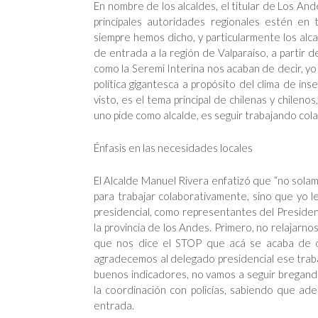
En nombre de los alcaldes, el titular de Los An
principales autoridades regionales estén en 
siempre hemos dicho, y particularmente los alcal
de entrada a la región de Valparaíso, a partir d
como la Seremi Interina nos acaban de decir, yo
política gigantesca a propósito del clima de in
visto, es el tema principal de chilenas y chilen
uno pide como alcalde, es seguir trabajando co
Énfasis en las necesidades locales
El Alcalde Manuel Rivera enfatizó que “no sol
para trabajar colaborativamente, sino que yo l
presidencial, como representantes del Presiden
la provincia de los Andes. Primero, no relajarn
que nos dice el STOP que acá se acaba de d
agradecemos al delegado presidencial ese trabajo
buenos indicadores, no vamos a seguir bregando
la coordinación con policías, sabiendo que ade
entrada.