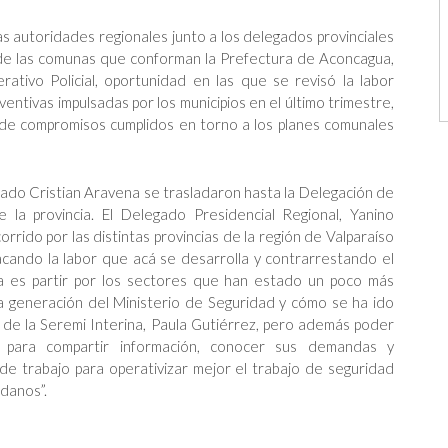
as autoridades regionales junto a los delegados provinciales
s de las comunas que conforman la Prefectura de Aconcagua,
rativo Policial, oportunidad en las que se revisó la labor
entivas impulsadas por los municipios en el último trimestre,
de compromisos cumplidos en torno a los planes comunales
gado Cristian Aravena se trasladaron hasta la Delegación de
 la provincia. El Delegado Presidencial Regional, Yanino
rido por las distintas provincias de la región de Valparaíso
acando la labor que acá se desarrolla y contrarrestando el
a es partir por los sectores que han estado un poco más
 la generación del Ministerio de Seguridad y cómo se ha ido
 de la Seremi Interina, Paula Gutiérrez, pero además poder
a, para compartir información, conocer sus demandas y
de trabajo para operativizar mejor el trabajo de seguridad
adanos”.