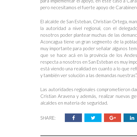
para implementar el apoyo, en este caso a Car
pero necesitamos el fuerte apoyo de Carabinero
El alcalde de San Esteban, Christian Ortega, ma
la autoridad a nivel regional, con el delega
nosotros poder plantear muchas de las demand
Aconcagua tiene un gran segmento de la pobla
muy importante para poder señalar algunos tem
que se hace acá en la provincia de los Andes
respecta a nosotros en San Esteban es muy impo
está viendo una realidad en cuanto a lo que ref
y también ver solución a las demandas nuestras”
Las autoridades regionales comprometieron dar 
Cristian Aravena y además, realizar nuevas ge
alcaldes en materia de seguridad.
SHARE: