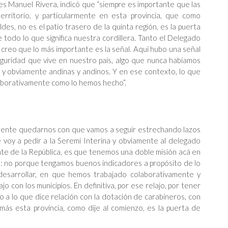
des Manuel Rivera, indicó que “siempre es importante que las
territorio, y particularmente en esta provincia, que como
des, no es el patio trasero de la quinta región, es la puerta
e todo lo que significa nuestra cordillera. Tanto el Delegado
 creo que lo más importante es la señal. Aquí hubo una señal
seguridad que vive en nuestro país, algo que nunca habíamos
os, y obviamente andinas y andinos. Y en ese contexto, lo que
laborativamente como lo hemos hecho”.
amente quedarnos con que vamos a seguir estrechando lazos
e voy a pedir a la Seremi Interina y obviamente al delegado
te de la República, es que tenemos una doble misión acá en
os: no porque tengamos buenos indicadores a propósito de lo
esarrollar, en que hemos trabajado colaborativamente y
 con los municipios. En definitiva, por ese relajo, por tener
 a lo que dice relación con la dotación de carabineros, con
más esta provincia, como dije al comienzo, es la puerta de