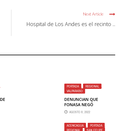
Next Article
Hospital de Los Andes es el recinto ...
,
PORTADA
,
REGIONAL
,
VALPARAÍSO
IDE
DENUNCIAN QUE
FONASA NEGÓ
DE
FINANCIAMIENTO A
AGOSTO 8, 2022
OR
PACIENTES GRAVES QUE
DE
REQUIEREN TRASPLANTE
DE HÍGADO URGENTE
ACONCAGUA
,
PORTADA
,
REGIONAL
,
SAN FELIPE