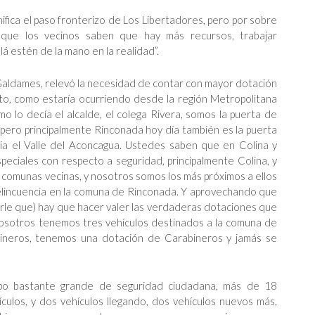
ifica el paso fronterizo de Los Libertadores, pero por sobre
 que los vecinos saben que hay más recursos, trabajar
á estén de la mano en la realidad”.
n Galdames, relevó la necesidad de contar con mayor dotación
elito, como estaría ocurriendo desde la región Metropolitana
mo lo decía el alcalde, el colega Rivera, somos la puerta de
, pero principalmente Rinconada hoy día también es la puerta
ia el Valle del Aconcagua. Ustedes saben que en Colina y
eciales con respecto a seguridad, principalmente Colina, y
s comunas vecinas, y nosotros somos los más próximos a ellos
elincuencia en la comuna de Rinconada. Y aprovechando que
irle que) hay que hacer valer las verdaderas dotaciones que
Nosotros tenemos tres vehículos destinados a la comuna de
ineros, tenemos una dotación de Carabineros y jamás se
po bastante grande de seguridad ciudadana, más de 18
ulos, y dos vehículos llegando, dos vehículos nuevos más,