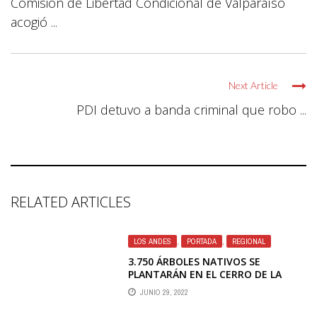
Comisión de Libertad Condicional de Valparaíso
acogió ...
Next Article
PDI detuvo a banda criminal que robo ...
RELATED ARTICLES
LOS ANDES
,
PORTADA
,
REGIONAL
3.750 ÁRBOLES NATIVOS SE
PLANTARÁN EN EL CERRO DE LA
VIRGEN DE LOS ANDES
JUNIO 29, 2022