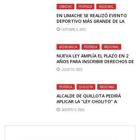
LIMACHE
,
PORTADA
,
REGIONAL
EN LIMACHE SE REALIZÓ EVENTO
DEPORTIVO MÁS GRANDE DE LA
REGIÓN TRAS FIN DE
OCTUBRE 3, 2022
RESTRICCIONES SANITARIAS
ACONCAGUA
,
PORTADA
,
REGIONAL
NUEVA LEY AMPLÍA EL PLAZO EN 2
AÑOS PARA INSCRIBIR DERECHOS DE
APROVECHAMIENTO DE AGUAS
JULIO 21, 2023
PORTADA
,
QUILLOTA
,
REGIONAL
ALCALDE DE QUILLOTA PEDIRÁ
APLICAR LA “LEY CHOLITO” A
CULPABLES DE MASIVA MUERTE DE
AGOSTO 2, 2022
MASCOTAS