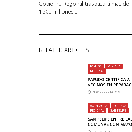
Gobierno Regional traspasará más de
1.300 millones ...
RELATED ARTICLES
PAPUDO
,
PORTADA
,
REGIONAL
PAPUDO CERTIFICA A
VECINOS EN REPARAC
DE EMBARCACIONES 
NOVIEMBRE 14, 2022
FIBRA DE VIDRIO
ACONCAGUA
,
PORTADA
,
REGIONAL
,
SAN FELIPE
SAN FELIPE ENTRE LAS
COMUNAS CON MAY
INCAUTACIÓN DE
ENERO 28, 2024