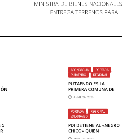
MINISTRA DE BIENES NACIONALES
ENTREGA TERRENOS PARA ...
ACONCAGUA
,
PORTADA
,
PUTAENDO
,
REGIONAL
PUTAENDO ES LA
IÓN
PRIMERA COMUNA DE
DE
ACONCAGUA CON
ABRIL 24, 2025
UNIVERSALIZACIÓN DE LA
ATENCIÓN PRIMARIA DE
SALUD
PORTADA
,
REGIONAL
,
VALPARAÍSO
 5
PDI DETIENE AL «NEGRO
OR
CHICO» QUIEN
MANTENÍA EL CONTROL
MAYO 19, 2023