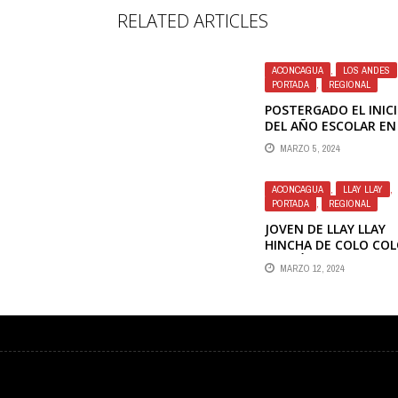
RELATED ARTICLES
ACONCAGUA
,
LOS ANDES
PORTADA
,
REGIONAL
POSTERGADO EL INIC
DEL AÑO ESCOLAR EN
LICEO MAXIMILIANO
MARZO 5, 2024
SALAS MARCHAN DE 
ANDES
ACONCAGUA
,
LLAY LLAY
,
PORTADA
,
REGIONAL
JOVEN DE LLAY LLAY
HINCHA DE COLO CO
MURIÓ TRAS RECIBIR
MARZO 12, 2024
DISPARO DE SUPUEST
SIMPATIZANTES DE L