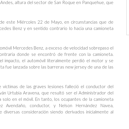
os Andes, altura del sector de San Roque en Panquehue, que
 de este Miércoles 22 de Mayo, en circunstancias que de
rcedes Benz y en sentido contrario lo hacia una camioneta
automóvil Mercedes Benz, a exceso de velocidad sobrepaso el
contraria donde se encontró de frente con la camioneta.
el impacto, el automóvil literalmente perdió el motor y se
eta fue lanzada sobre las barreras new jersey de una de las
e víctimas de las graves lesiones falleció el conductor del
ván Urtubia Aravena, que resultó ser el Administrador del
 solo en el móvil. En tanto, los ocupantes de la camioneta
dez Avendaño, conductor, y Nelson Hernández Navea,
e diversas consideración siendo derivados inicialmente al