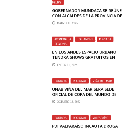
FELIPE
GOBERNADOR MUNDACA SE REÚNE
CON ALCALDES DE LA PROVINCIA DE
SAN FELIPE PARA ANALIZAR AÑO DE
MARZO 13, 2025
INVERSIÓN 2025
ACONCAGUA
,
LOS ANDES
,
PORTADA
,
REGIONAL
EN LOS ANDES ESPACIO URBANO
TENDRÁ SHOWS GRATUITOS EN
FEBRERO
ENERO 31, 2024
PORTADA
,
REGIONAL
,
VIÑA DEL MAR
UNAB VIÑA DEL MAR SERÁ SEDE
OFICIAL DE COPA DEL MUNDO DE
TRIATLÓN QUE SE REALIZARÁ POR
OCTUBRE 16, 2022
PRIMERA VEZ EN CHILE
PORTADA
,
REGIONAL
,
VALPARAÍSO
PDI VALPARAÍSO INCAUTA DROGA