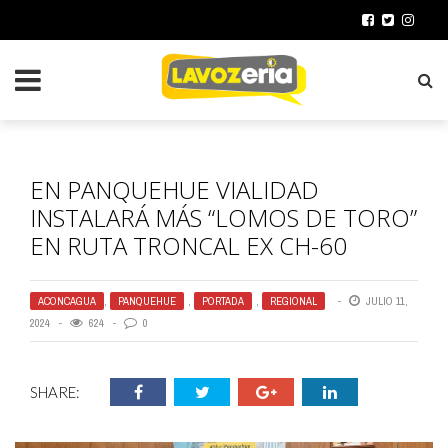
EN PANQUEHUE VIALIDAD
INSTALARÁ MÁS “LOMOS DE TORO”
EN RUTA TRONCAL EX CH-60
ACONCAGUA
,
PANQUEHUE
,
PORTADA
,
REGIONAL
JULIO 11,
2024
624
0
SHARE: