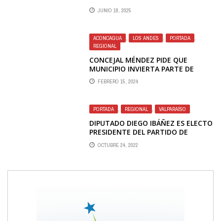
JUNIO 18, 2025
ACONCAGUA
,
LOS ANDES
,
PORTADA
,
REGIONAL
CONCEJAL MÉNDEZ PIDE QUE
MUNICIPIO INVIERTA PARTE DE
RECURSOS DE ROYALTY MINERO EN
FEBRERO 15, 2024
MAS ÁREAS VERDES PARA LOS ANDES
PORTADA
,
REGIONAL
,
VALPARAÍSO
DIPUTADO DIEGO IBÁÑEZ ES ELECTO
PRESIDENTE DEL PARTIDO DE
GABRIEL BORIC
OCTUBRE 24, 2022