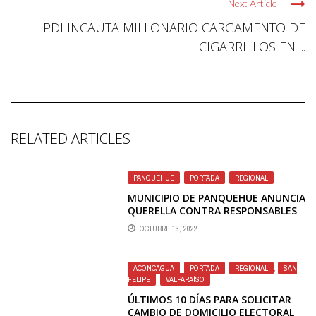
Next Article
PDI INCAUTA MILLONARIO CARGAMENTO DE
CIGARRILLOS EN ...
RELATED ARTICLES
PANQUEHUE
,
PORTADA
,
REGIONAL
MUNICIPIO DE PANQUEHUE ANUNCIA
QUERELLA CONTRA RESPONSABLES
DE INCENDIO FORESTAL EN SAN
OCTUBRE 13, 2022
ROQUE
ACONCAGUA
,
PORTADA
,
REGIONAL
,
SAN
FELIPE
,
VALPARAÍSO
ÚLTIMOS 10 DÍAS PARA SOLICITAR
CAMBIO DE DOMICILIO ELECTORAL