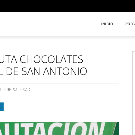
INICIO
PROV
AUTA CHOCOLATES
L DE SAN ANTONIO
3
714
0