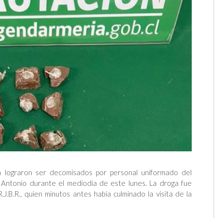
a lograron ser decomisados por personal uniformado del
Antonio durante el mediodía de este lunes. La droga fue
.J.B.R., quien minutos antes había culminado la visita de la