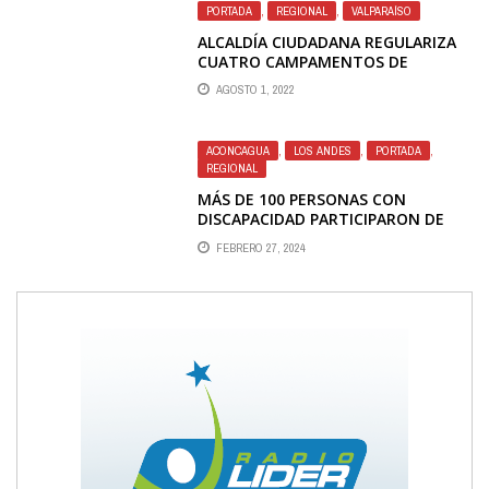
PORTADA
,
REGIONAL
,
VALPARAÍSO
ALCALDÍA CIUDADANA REGULARIZA
CUATRO CAMPAMENTOS DE
VALPARAÍSO
AGOSTO 1, 2022
ACONCAGUA
,
LOS ANDES
,
PORTADA
,
REGIONAL
MÁS DE 100 PERSONAS CON
DISCAPACIDAD PARTICIPARON DE
TALLES DE HIDROTERAPIA ESTE
FEBRERO 27, 2024
VERANO LOS ANDES