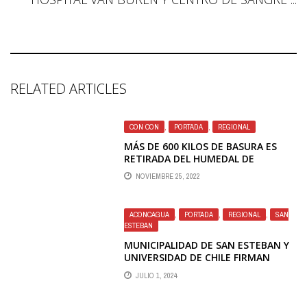
RELATED ARTICLES
CON CON
,
PORTADA
,
REGIONAL
MÁS DE 600 KILOS DE BASURA ES
RETIRADA DEL HUMEDAL DE
CONCÓN EN JORNADA DE LIMPIEZA
NOVIEMBRE 25, 2022
ACONCAGUA
,
PORTADA
,
REGIONAL
,
SAN
ESTEBAN
MUNICIPALIDAD DE SAN ESTEBAN Y
UNIVERSIDAD DE CHILE FIRMAN
CONVENIO PARA INVESTIGAR “FALLA
JULIO 1, 2024
DEL CARIÑO BOTADO”