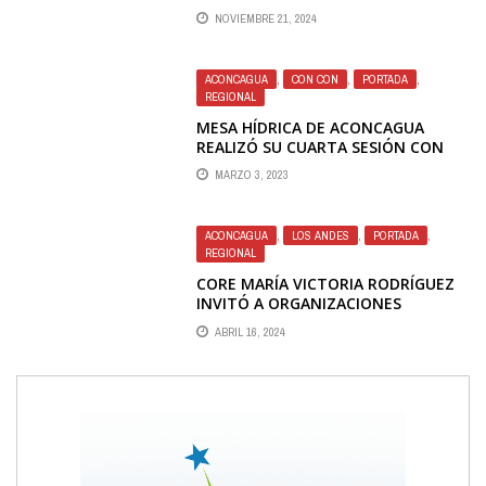
PROVEEDORES DE VINOS DE
NOVIEMBRE 21, 2024
EXPORTACIÓN ROBADOS
ACONCAGUA
,
CON CON
,
PORTADA
,
REGIONAL
MESA HÍDRICA DE ACONCAGUA
REALIZÓ SU CUARTA SESIÓN CON
ÉNFASIS EN LA NECESIDAD DE
MARZO 3, 2023
AMPLIAR EL DEBATE HACIA LO
LEGISLATIVO
ACONCAGUA
,
LOS ANDES
,
PORTADA
,
REGIONAL
CORE MARÍA VICTORIA RODRÍGUEZ
INVITÓ A ORGANIZACIONES
SOCIALES A POSTULAR AL 8% DEL
ABRIL 16, 2024
FNDR