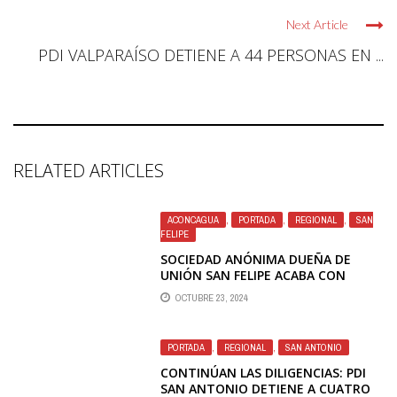
Next Article
PDI VALPARAÍSO DETIENE A 44 PERSONAS EN ...
RELATED ARTICLES
ACONCAGUA
,
PORTADA
,
REGIONAL
,
SAN
FELIPE
SOCIEDAD ANÓNIMA DUEÑA DE
UNIÓN SAN FELIPE ACABA CON
“RUMORES” Y ANUNCIA QUE EL CLUB
OCTUBRE 23, 2024
ESTÁ A LA VENTA
PORTADA
,
REGIONAL
,
SAN ANTONIO
CONTINÚAN LAS DILIGENCIAS: PDI
SAN ANTONIO DETIENE A CUATRO