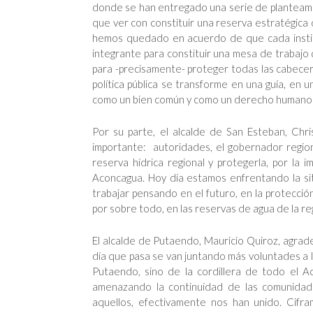
donde se han entregado una serie de planteamie
que ver con constituir una reserva estratégica 
hemos quedado en acuerdo de que cada institu
integrante para constituir una mesa de trabajo qu
para -precisamente- proteger todas las cabecer
política pública se transforme en una guía, en 
como un bien común y como un derecho humano
Por su parte, el alcalde de San Esteban, Chr
importante: autoridades, el gobernador regio
reserva hídrica regional y protegerla, por la
Aconcagua. Hoy día estamos enfrentando la si
trabajar pensando en el futuro, en la protección
por sobre todo, en las reservas de agua de la re
El alcalde de Putaendo, Mauricio Quiroz, agrad
día que pasa se van juntando más voluntades a la
Putaendo, sino de la cordillera de todo el A
amenazando la continuidad de las comunidade
aquellos, efectivamente nos han unido. Cifr