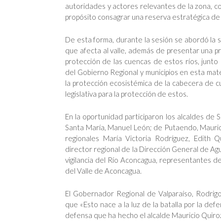
autoridades y actores relevantes de la zona, c
propósito consagrar una reserva estratégica de a
De esta forma, durante la sesión se abordó la sit
que afecta al valle, además de presentar una p
protección de las cuencas de estos ríos, junto c
del Gobierno Regional y municipios en esta mat
la protección ecosistémica de la cabecera de c
legislativa para la protección de estos.
En la oportunidad participaron los alcaldes de
Santa María, Manuel León; de Putaendo, Mauri
regionales María Victoria Rodríguez, Edith 
director regional de la Dirección General de Ag
vigilancia del Río Aconcagua, representantes d
del Valle de Aconcagua.
El Gobernador Regional de Valparaíso, Rodrigo
que «Esto nace a la luz de la batalla por la def
defensa que ha hecho el alcalde Mauricio Quiroz