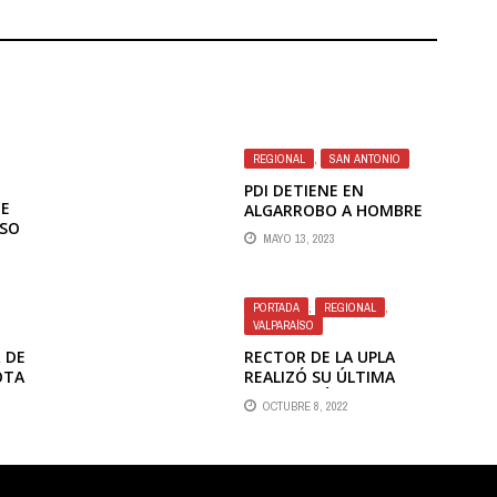
REGIONAL
,
SAN ANTONIO
PDI DETIENE EN
TE
ALGARROBO A HOMBRE
PSO
QUE COMERCIALIZABA
MAYO 13, 2023
EN
DROGA VÍA APLICACIÓN
TELEFÓNICA
PORTADA
,
REGIONAL
,
VALPARAÍSO
 DE
RECTOR DE LA UPLA
OTA
REALIZÓ SU ÚLTIMA
CUENTA PÚBLICA TRAS
OCTUBRE 8, 2022
16 AÑOS EN EL CARGO