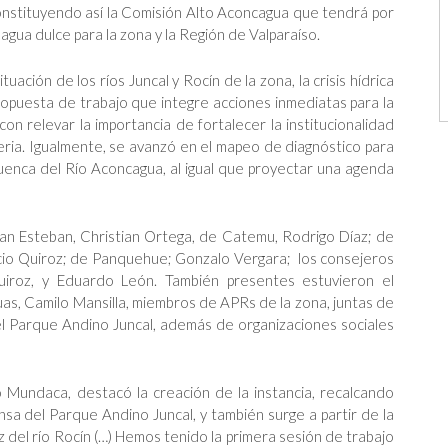
onstituyendo así la Comisión Alto Aconcagua que tendrá por
gua dulce para la zona y la Región de Valparaíso.
uación de los ríos Juncal y Rocín de la zona, la crisis hídrica
ropuesta de trabajo que integre acciones inmediatas para la
on relevar la importancia de fortalecer la institucionalidad
eria. Igualmente, se avanzó en el mapeo de diagnóstico para
uenca del Río Aconcagua, al igual que proyectar una agenda
 San Esteban, Christian Ortega, de Catemu, Rodrigo Díaz; de
cio Quiroz; de Panquehue; Gonzalo Vergara; los consejeros
Quiroz, y Eduardo León. También presentes estuvieron el
uas, Camilo Mansilla, miembros de APRs de la zona, juntas de
el Parque Andino Juncal, además de organizaciones sociales
 Mundaca, destacó la creación de la instancia, recalcando
ensa del Parque Andino Juncal, y también surge a partir de la
 del río Rocín (…) Hemos tenido la primera sesión de trabajo