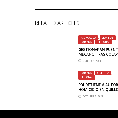
RELATED ARTICLES
ACONCAGUA
,
LLAY LLAY
,
PORTADA
,
REGIONAL
GESTIONARÁN PUEN
MECANO TRAS COLA
DE PUENTE MERINO 
JUNIO 24, 2024
LLAY LLAY
PORTADA
,
QUILLOTA
,
REGIONAL
PDI DETIENE A AUTOR
HOMICIDIO EN QUILL
OCTUBRE 8, 2022