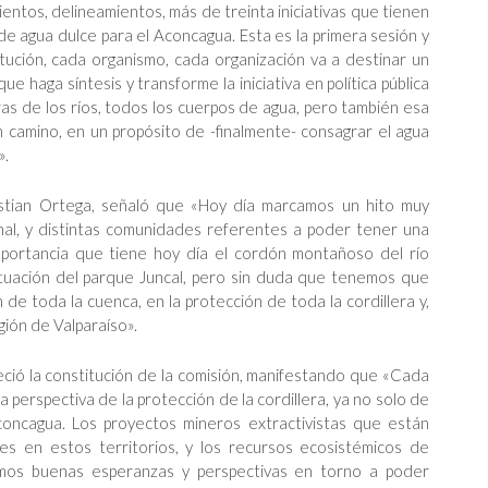
ntos, delineamientos, más de treinta iniciativas que tienen
de agua dulce para el Aconcagua. Esta es la primera sesión y
ción, cada organismo, cada organización va a destinar un
e haga síntesis y transforme la iniciativa en política pública
as de los ríos, todos los cuerpos de agua, pero también esa
un camino, en un propósito de -finalmente- consagrar el agua
».
istian Ortega, señaló que «Hoy día marcamos un hito muy
nal, y distintas comunidades referentes a poder tener una
 importancia que tiene hoy día el cordón montañoso del río
tuación del parque Juncal, pero sin duda que tenemos que
 de toda la cuenca, en la protección de toda la cordillera y,
gión de Valparaíso».
eció la constitución de la comisión, manifestando que «Cada
 perspectiva de la protección de la cordillera, ya no solo de
concagua. Los proyectos mineros extractivistas que están
s en estos territorios, y los recursos ecosistémicos de
amos buenas esperanzas y perspectivas en torno a poder