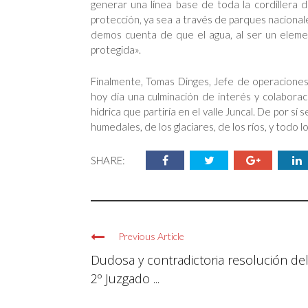
generar una línea base de toda la cordillera de
protección, ya sea a través de parques nacionale
demos cuenta de que el agua, al ser un elemen
protegida».
Finalmente, Tomas Dinges, Jefe de operacione
hoy día una culminación de interés y colabora
hídrica que partiría en el valle Juncal. De por sí
humedales, de los glaciares, de los ríos, y todo l
SHARE:
Previous Article
Dudosa y contradictoria resolución de
2º Juzgado ...