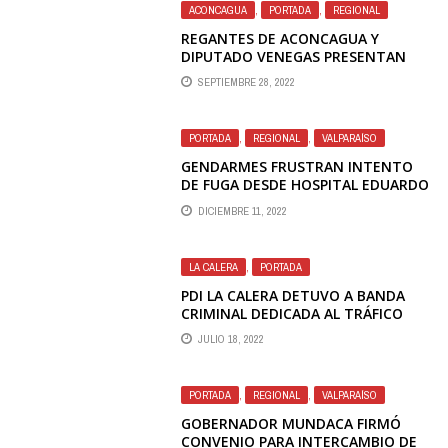
ACONCAGUA
,
PORTADA
,
REGIONAL
REGANTES DE ACONCAGUA Y
DIPUTADO VENEGAS PRESENTAN
DENUNCIA A LA CONTRALORÍA
SEPTIEMBRE 28, 2022
GENERAL POR FALTA DE SERVICIO DE
LA SUPERINTENDENCIA DEL MEDIO
AMBIENTE
PORTADA
,
REGIONAL
,
VALPARAÍSO
GENDARMES FRUSTRAN INTENTO
DE FUGA DESDE HOSPITAL EDUARDO
PEREIRA
DICIEMBRE 11, 2022
LA CALERA
,
PORTADA
PDI LA CALERA DETUVO A BANDA
CRIMINAL DEDICADA AL TRÁFICO
CON OVOIDES
JULIO 18, 2022
PORTADA
,
REGIONAL
,
VALPARAÍSO
GOBERNADOR MUNDACA FIRMÓ
CONVENIO PARA INTERCAMBIO DE