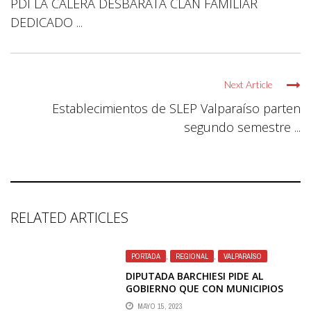
PDI LA CALERA DESBARATA CLAN FAMILIAR
DEDICADO ...
Next Article
Establecimientos de SLEP Valparaíso parten
segundo semestre ...
RELATED ARTICLES
PORTADA
,
REGIONAL
,
VALPARAÍSO
DIPUTADA BARCHIESI PIDE AL
GOBIERNO QUE CON MUNICIPIOS
BUSQUEN SOLUCIONES A CRISIS POR
MAYO 15, 2023