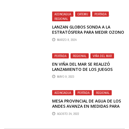
RENOVACIÓN DE LICENCIAS DE
CONDUCIR
ACONCAGUA
,
CATEMU
,
PORTADA
,
REGIONAL
LANZAN GLOBOS SONDA A LA
ESTRATÓSFERA PARA MEDIR OZONO
Y ZONAS CONTAMINADAS DE
MARZO 8, 2024
PORTILLO
PORTADA
,
REGIONAL
,
VIÑA DEL MAR
EN VIÑA DEL MAR SE REALIZÓ
LANZAMIENTO DE LOS JUEGOS
BINACIONALES 2023
MAYO 9, 2023
ACONCAGUA
,
PORTADA
,
REGIONAL
MESA PROVINCIAL DE AGUA DE LOS
ANDES AVANZA EN MEDIDAS PARA
ENFRENTAR CRISIS HÍDRICA
AGOSTO 24, 2022