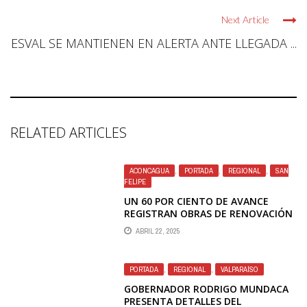
Next Article
ESVAL SE MANTIENEN EN ALERTA ANTE LLEGADA ...
RELATED ARTICLES
ACONCAGUA
,
PORTADA
,
REGIONAL
,
SAN
FELIPE
UN 60 POR CIENTO DE AVANCE
REGISTRAN OBRAS DE RENOVACIÓN
DE REDES DE ESVAL EN CURIMÓN
ABRIL 22, 2025
PORTADA
,
REGIONAL
,
VALPARAÍSO
GOBERNADOR RODRIGO MUNDACA
PRESENTA DETALLES DEL