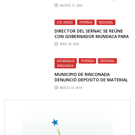
ANTEPROYECTO DE INVERSIÓN
AGOSTO 17, 2023
REGIONAL 2024 A PARLAMENTARIOS
DE LA REGIÓN
LOS ANDES
,
PORTADA
,
REGIONAL
DIRECTOR DEL SERNAC SE REÚNE
CON GOBERNADOR MUNDACA PARA
INFORMAR SOBRE DEMANDA
MAYO 19, 2023
COLECTIVA EN CONTRA DE ESVAL
ACONCAGUA
,
PORTADA
,
REGIONAL
,
RINCONADA
MUNICIPIO DE RINCONADA
DENUNCIÓ DEPOSITO DE MATERIAL
TOXICO EN VERTEDERO ILEGAL
MARZO 13, 2024