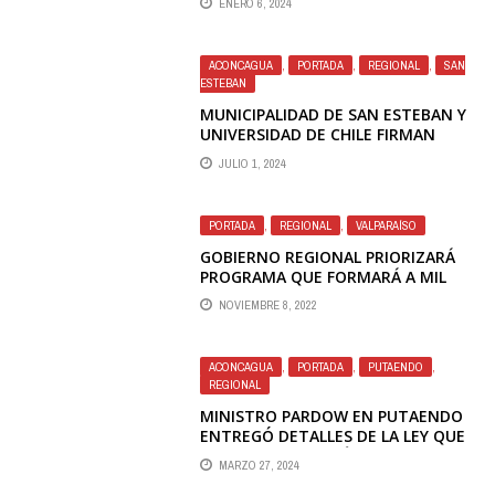
ENERO 6, 2024
ACONCAGUA
,
PORTADA
,
REGIONAL
,
SAN
ESTEBAN
MUNICIPALIDAD DE SAN ESTEBAN Y
UNIVERSIDAD DE CHILE FIRMAN
CONVENIO PARA INVESTIGAR “FALLA
JULIO 1, 2024
DEL CARIÑO BOTADO”
PORTADA
,
REGIONAL
,
VALPARAÍSO
GOBIERNO REGIONAL PRIORIZARÁ
PROGRAMA QUE FORMARÁ A MIL
CUIDADORAS DE ADULTOS MAYORES
NOVIEMBRE 8, 2022
EN LA REGIÓN
ACONCAGUA
,
PORTADA
,
PUTAENDO
,
REGIONAL
MINISTRO PARDOW EN PUTAENDO
ENTREGÓ DETALLES DE LA LEY QUE
REBAJA TARIFAS ELÉCTRICAS A LOS
MARZO 27, 2024
APR