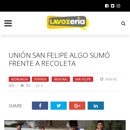
UNIÓN SAN FELIPE ALGO SUMÓ
FRENTE A RECOLETA
ACONCAGUA
,
PORTADA
,
REGIONAL
,
SAN FELIPE
JULIO 23,
2024
793
0
SHARE: