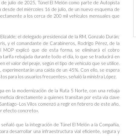
 1 de julio de 2025, Túnel El Melón como parte de Autopista
ón desde del miércoles 16 de julio, de un nuevo esquema de
directamente a los cerca de 200 mil vehículos mensuales que
 Elizalde; el delegado presidencial de la RM, Gonzalo Durán;
eris, y el comandante de Carabineros, Rodrigo Pérez, de la
del MOP explicó que de esta forma, se eliminará el cobro
 tarifa rebajada durante todo el día, lo que se traducirá en
l valor del peaje, según el tipo de vehículo que se utilice.
s, experimentarán una caída de un 45%. Con ello, se espera
ostos para los usuarios frecuentes», señaló la ministra López.
pa en la modernización de la Ruta 5 Norte, con una rebaja
eneficia directamente a quienes transitan por esta vía clave
 Santiago–Los Vilos comenzó a regir en febrero de este año,
er efecto concreto».
 señaló que la integración de Túnel El Melón a la Compañía,
ra desarrollar una infraestructura vial eficiente, segura y