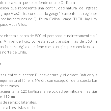
nto de la ruta que se extiende desde Quilicura
cesión que representa una continuidad natural del ingreso
el grupo VíasChile, conectando geográficamente las regiones
r las comunas de Quilicura, Colina, Lampa, Til-Til, Llay-Llay,
apudo y Los Vilos.
ra directa a cerca de 800 mil personas e indirectamente a 1
. A nivel de flujo, por esta ruta transitan más de 560 mil
levancia estratégica que tiene como un eje que conecta desde
na norte de Chile.
ra:
presas entre el sector Buenaventura y el enlace Batuco y a
ampa hasta el Túnel El Melón, con excepción de la cuesta Las
 de calzadas.
 aumentar a 120 km/hora la velocidad permitida en las vías
do 119 km.
 de servicio laterales.
os a tres pistas cada uno.