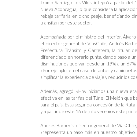
Tramo Santiago-Los Vilos, integró a partir del
Nueva Aconcagua, lo que considera la aplicaci
rebaja tarifaria en dicho peaje, beneficiando 
transitan por este sector.
Acompañada por el ministro del Interior, Álvaro
el director general de VíasChile, Andrés Barb
Prefectura Tránsito y Carretera, la titular 
diferenciado en horario punta, dando paso a una
disminuciones que van desde un 19% a un 67% en e
«Por ejemplo, en el caso de autos y camioneta
simplificar la experiencia de viaje y reducir los c
Además, agregó: «Hoy iniciamos una nueva eta
efectiva en las tarifas del Túnel El Melón que b
para el país. Esta segunda concesión de la Ruta
y a partir de este 16 de julio veremos este prim
Andrés Barberis, director general de VíasChile,
«representa un paso más en nuestro objetivo pa