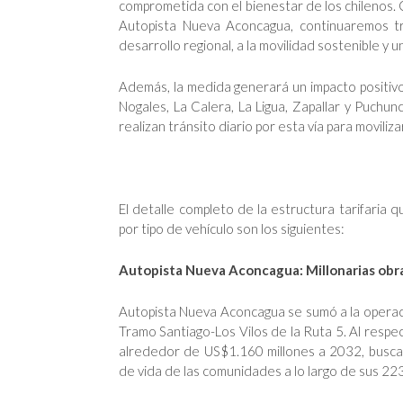
comprometida con el bienestar de los chilenos. Co
Autopista Nueva Aconcagua, continuaremos tr
desarrollo regional, a la movilidad sostenible y 
Además, la medida generará un impacto positiv
Nogales, La Calera, La Ligua, Zapallar y Puchun
realizan tránsito diario por esta vía para moviliz
El detalle completo de la estructura tarifaria q
por tipo de vehículo son los siguientes:
Autopista Nueva Aconcagua: Millonarias obras
Autopista Nueva Aconcagua se sumó a la operaci
Tramo Santiago-Los Vilos de la Ruta 5. Al respe
alrededor de US$1.160 millones a 2032, buscará 
de vida de las comunidades a lo largo de sus 223