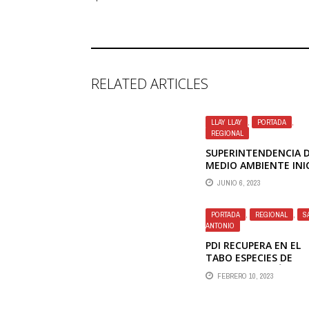
RELATED ARTICLES
LLAY LLAY
,
PORTADA
,
REGIONAL
SUPERINTENDENCIA 
MEDIO AMBIENTE INI
PROCESO
JUNIO 6, 2023
SANCIONATORIO
CONTRA AVÍCOLA DE
LLAY LLAY TRAS
PORTADA
,
REGIONAL
,
S
MÚLTIPLES DENUNCI
ANTONIO
POR OLORES
PDI RECUPERA EN EL
TABO ESPECIES DE
BUCEO SUSTRAÍDAS
FEBRERO 10, 2023
DESDE EMPRESA EN
SANTIAGO