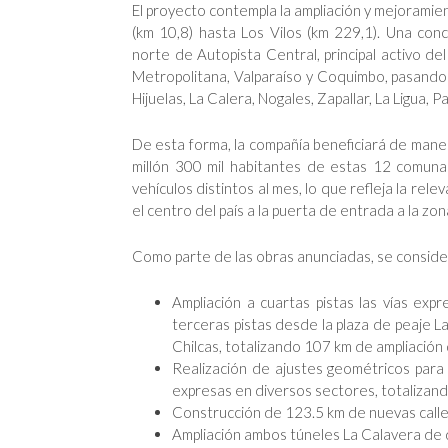
El proyecto contempla la ampliación y mejoramie
(km 10,8) hasta Los Vilos (km 229,1). Una con
norte de Autopista Central, principal activo d
Metropolitana, Valparaíso y Coquimbo, pasando po
Hijuelas, La Calera, Nogales, Zapallar, La Ligua, P
De esta forma, la compañía beneficiará de mane
millón 300 mil habitantes de estas 12 comunas
vehículos distintos al mes, lo que refleja la re
el centro del país a la puerta de entrada a la zo
Como parte de las obras anunciadas, se conside
Ampliación a cuartas pistas las vías ex
terceras pistas desde la plaza de peaje L
Chilcas, totalizando 107 km de ampliación
Realización de ajustes geométricos para
expresas en diversos sectores, totalizan
Construcción de 123.5 km de nuevas calles
Ampliación ambos túneles La Calavera de d