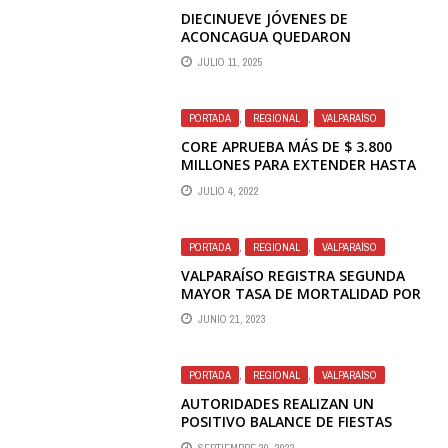
DIECINUEVE JÓVENES DE
ACONCAGUA QUEDARON
SELECCIONADOS COMO ALUMNOS
JULIO 11, 2025
DE LA ESCUELA DE FORMACIÓN DE
CARABINEROS
PORTADA
,
REGIONAL
,
VALPARAÍSO
CORE APRUEBA MÁS DE $ 3.800
MILLONES PARA EXTENDER HASTA
DICIEMBRE PROGRAMA PRO EMPLEO
JULIO 4, 2022
PARA MUJERES JEFAS DE HOGAR
PORTADA
,
REGIONAL
,
VALPARAÍSO
VALPARAÍSO REGISTRA SEGUNDA
MAYOR TASA DE MORTALIDAD POR
CÁNCER DE PULMÓN
JUNIO 21, 2023
PORTADA
,
REGIONAL
,
VALPARAÍSO
AUTORIDADES REALIZAN UN
POSITIVO BALANCE DE FIESTAS
PATRIAS EN LA REGION
SEPTIEMBRE 20, 2022