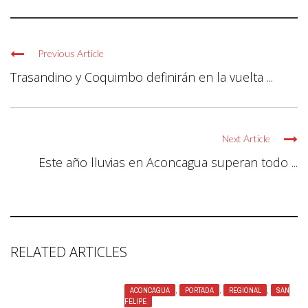
Previous Article
Trasandino y Coquimbo definirán en la vuelta ...
Next Article
Este año lluvias en Aconcagua superan todo ...
RELATED ARTICLES
ACONCAGUA
,
PORTADA
,
REGIONAL
,
SAN
FELIPE