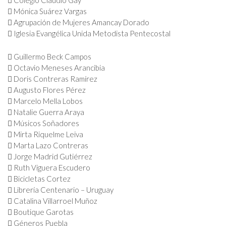
 Colegio Claudio Gay
 Mónica Suárez Vargas
 Agrupación de Mujeres Amancay Dorado
 Iglesia Evangélica Unida Metodista Pentecostal
 Guillermo Beck Campos
 Octavio Meneses Arancibia
 Doris Contreras Ramírez
 Augusto Flores Pérez
 Marcelo Mella Lobos
 Natalie Guerra Araya
 Músicos Soñadores
 Mirta Riquelme Leiva
 Marta Lazo Contreras
 Jorge Madrid Gutiérrez
 Ruth Viguera Escudero
 Bicicletas Cortez
 Librería Centenario – Uruguay
 Catalina Villarroel Muñoz
 Boutique Garotas
 Géneros Puebla