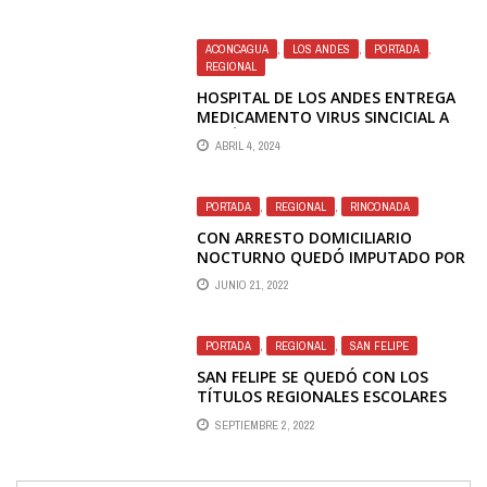
ACONCAGUA
,
LOS ANDES
,
PORTADA
,
REGIONAL
HOSPITAL DE LOS ANDES ENTREGA
MEDICAMENTO VIRUS SINCICIAL A
RECIÉN NACIDOS
ABRIL 4, 2024
PORTADA
,
REGIONAL
,
RINCONADA
CON ARRESTO DOMICILIARIO
NOCTURNO QUEDÓ IMPUTADO POR
HOMICIDIO DE JOVEN EN
JUNIO 21, 2022
RINCONADA LUEGO QUE CORTE DE
APELACIONES REVOCÓ LA PRISIÓN
PREVENTIVA
PORTADA
,
REGIONAL
,
SAN FELIPE
SAN FELIPE SE QUEDÓ CON LOS
TÍTULOS REGIONALES ESCOLARES
SUB 14 DE VOLEIBOL
SEPTIEMBRE 2, 2022