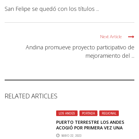
San Felipe se quedó con los títulos ...
Next Article
Andina promueve proyecto participativo de
mejoramiento del ...
RELATED ARTICLES
LOS ANDES
,
PORTADA
,
REGIONAL
PUERTO TERRESTRE LOS ANDES
ACOGIÓ POR PRIMERA VEZ UNA
SESIÓN DE LA ASOCIACIÓN
MAYO 22, 2023
NACIONAL DE CIUDADES PUERTO