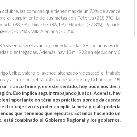
 a octubre, las comunas que tienen más de un 70% de avance
para el cumplimiento de sus metas son Petorca (218,9%), La
nada (98,7%), Limache (86,1%), Hijuelas (77,8%), Papudo
tagena (70,7%) y Villa Alemana (70,2%).
 246 viviendas y el avance promedio de las 38 comunas es del
adas o entregadas. Además, hay 13 mil 992 en ejecución y 6
drigo Uribe, valoró el avance alcanzado y destacó el trabajo
os y al interior del Ministerio de Vivienda y Urbanismo. “
El
 un tranco firme y, en este sentido, hoy podemos decir
gión. Eso implica seguir trabajando juntos. Además, hay
bien importante en términos prácticos porque da cuenta
nuestro objetivo es poder cumplir la meta y ojalá poderla
iviendas que tenemos que ejecutar. Estamos haciendo un
, está combinado el Gobierno Regional y los gobiernos,