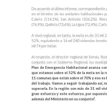
De acuerdo al último informe, correspondiente
en el término de las unidades habitacionales 
Calera (114,1%), San Antonio (106,2%), Rinco
(76,9%), Quillota (73,6%), La Ligua (72,4%), Car
A nivel regional, en tanto, la meta es de 31 mil
52%, equivalente a 16 mil 240 viviendas termin
mil 74 por iniciar.
Al respecto, el director regional de Serviu, Ro
conjunto con el Gobierno Regional, los municipi
Plan de Emergencia Habitacional avanza con
que estamos sobre el 52% de la meta en la re
11 comunas que están sobre el 70% y eso es 
del trabajo. Vamos a seguir trabajando así, 
superarla. En la región son más de 31 mil v
gran esfuerzo y este esfuerzo, por supuesto
además del Ministerio en su conjunto”.