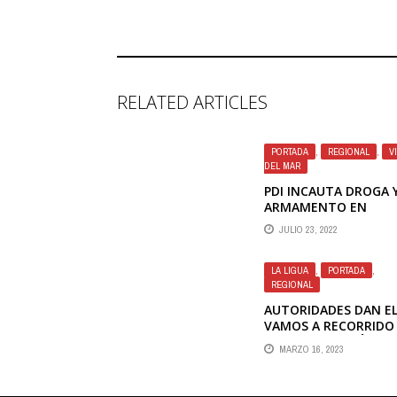
RELATED ARTICLES
PORTADA
,
REGIONAL
,
V
DEL MAR
PDI INCAUTA DROGA 
ARMAMENTO EN
REÑACA ALTO
JULIO 23, 2022
LA LIGUA
,
PORTADA
,
REGIONAL
AUTORIDADES DAN E
VAMOS A RECORRIDO
TRANSPORTE PÚBLIC
MARZO 16, 2023
EN LAS SALINAS