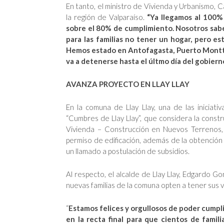
En tanto, el ministro de Vivienda y Urbanismo, 
la región de Valparaíso.
“Ya llegamos al 100%
sobre el 80% de cumplimiento. Nosotros sabe
para las familias no tener un hogar, pero es
Hemos estado en Antofagasta, Puerto Montt,
va a detenerse hasta el últmo día del gobierno
AVANZA PROYECTO EN LLAY LLAY
En la comuna de Llay Llay, una de las inicia
“Cumbres de Llay Llay”, que considera la const
Vivienda – Construcción en Nuevos Terrenos, 
permiso de edificación, además de la obtención d
un llamado a postulación de subsidios.
Al respecto, el alcalde de Llay Llay, Edgardo Go
nuevas familias de la comuna opten a tener sus v
“
Estamos felices y orgullosos de poder cumpl
en la recta final para que cientos de famil