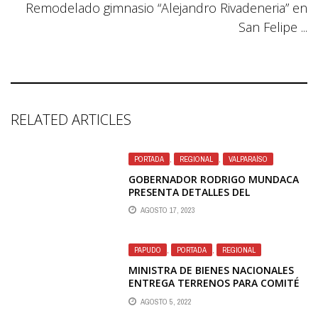
Remodelado gimnasio “Alejandro Rivadeneria” en
San Felipe ...
RELATED ARTICLES
PORTADA
,
REGIONAL
,
VALPARAÍSO
GOBERNADOR RODRIGO MUNDACA
PRESENTA DETALLES DEL
ANTEPROYECTO DE INVERSIÓN
AGOSTO 17, 2023
REGIONAL 2024 A PARLAMENTARIOS
DE LA REGIÓN
PAPUDO
,
PORTADA
,
REGIONAL
MINISTRA DE BIENES NACIONALES
ENTREGA TERRENOS PARA COMITÉ
DE VIVIENDA EN PAPUDO
AGOSTO 5, 2022