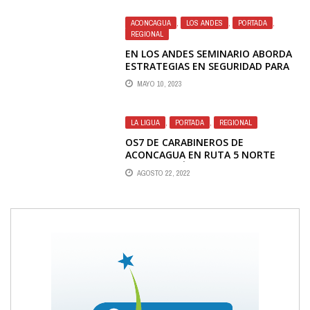
ACONCAGUA
,
LOS ANDES
,
PORTADA
,
REGIONAL
EN LOS ANDES SEMINARIO ABORDA
ESTRATEGIAS EN SEGURIDAD PARA
EL BIENESTAR DE LA COMUNIDAD
MAYO 10, 2023
EDUCATIVA
LA LIGUA
,
PORTADA
,
REGIONAL
OS7 DE CARABINEROS DE
ACONCAGUA EN RUTA 5 NORTE
INCAUTA MÁS DE 70 KILOS DE
AGOSTO 22, 2022
MARIHUANA