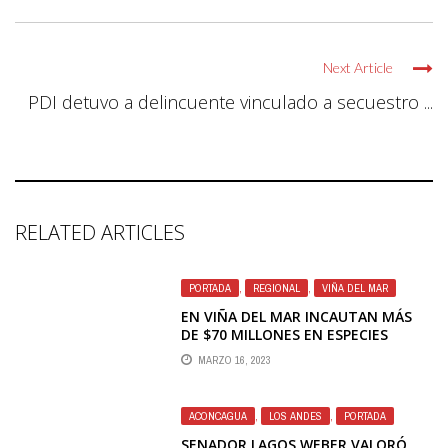
Next Article
PDI detuvo a delincuente vinculado a secuestro ...
RELATED ARTICLES
PORTADA
,
REGIONAL
,
VIÑA DEL MAR
EN VIÑA DEL MAR INCAUTAN MÁS
DE $70 MILLONES EN ESPECIES
FALSIFICADAS DE LA MARCA APPLE
MARZO 16, 2023
ACONCAGUA
,
LOS ANDES
,
PORTADA
SENADOR LAGOS WEBER VALORÓ