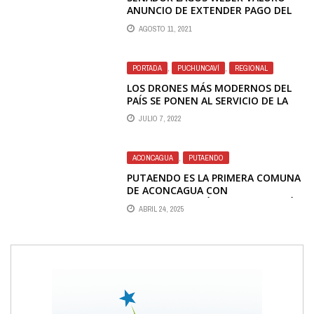
ANUNCIO DE EXTENDER PAGO DEL
INGRESO FAMILIAR DE EMERGENCIA
AGOSTO 11, 2021
HASTA NOVIEMBRE
PORTADA
,
PUCHUNCAVÍ
,
REGIONAL
LOS DRONES MÁS MODERNOS DEL
PAÍS SE PONEN AL SERVICIO DE LA
AGRICULTURA
JULIO 7, 2022
ACONCAGUA
,
PUTAENDO
PUTAENDO ES LA PRIMERA COMUNA
DE ACONCAGUA CON
UNIVERSALIZACIÓN DE LA ATENCIÓN
ABRIL 24, 2025
PRIMARIA DE SALUD