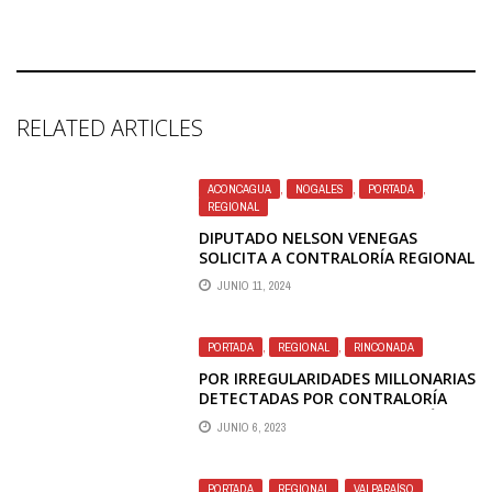
RELATED ARTICLES
ACONCAGUA
,
NOGALES
,
PORTADA
,
REGIONAL
DIPUTADO NELSON VENEGAS
SOLICITA A CONTRALORÍA REGIONAL
DE VALPARAÍSO UNA INVESTIGACIÓN
JUNIO 11, 2024
EXHAUSTIVA CONTRA LA ALCALDESA
DE NOGALES
PORTADA
,
REGIONAL
,
RINCONADA
POR IRREGULARIDADES MILLONARIAS
DETECTADAS POR CONTRALORÍA
ALCALDE DE RINCONADA PODRÍA SER
JUNIO 6, 2023
DESTITUIDO
PORTADA
,
REGIONAL
,
VALPARAÍSO