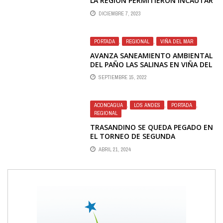
LA REGIÓN PERMITIERON INCAUTAR
CELULARES, DROGAS Y ARMAS
DICIEMBRE 7, 2023
BLANCAS
PORTADA
,
REGIONAL
,
VIÑA DEL MAR
AVANZA SANEAMIENTO AMBIENTAL
DEL PAÑO LAS SALINAS EN VIÑA DEL
MAR
SEPTIEMBRE 15, 2022
ACONCAGUA
,
LOS ANDES
,
PORTADA
,
REGIONAL
TRASANDINO SE QUEDA PEGADO EN
EL TORNEO DE SEGUNDA
ABRIL 21, 2024