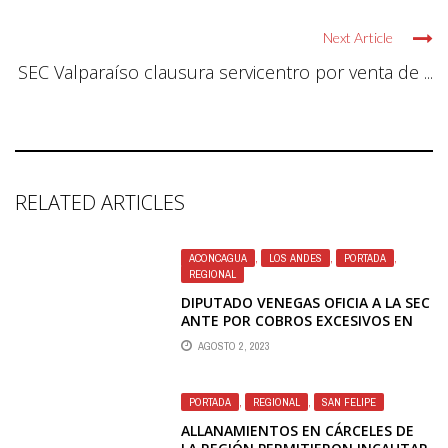
Next Article
SEC Valparaíso clausura servicentro por venta de ...
RELATED ARTICLES
ACONCAGUA
,
LOS ANDES
,
PORTADA
,
REGIONAL
DIPUTADO VENEGAS OFICIA A LA SEC
ANTE POR COBROS EXCESIVOS EN
CUENTA DE LUZ ELÉCTRICA EN LOS
AGOSTO 2, 2023
ANDES
PORTADA
,
REGIONAL
,
SAN FELIPE
ALLANAMIENTOS EN CÁRCELES DE