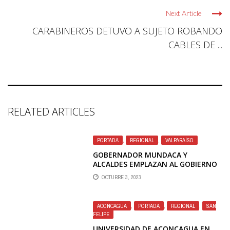
Next Article
CARABINEROS DETUVO A SUJETO ROBANDO
CABLES DE ...
RELATED ARTICLES
PORTADA
,
REGIONAL
,
VALPARAÍSO
GOBERNADOR MUNDACA Y
ALCALDES EMPLAZAN AL GOBIERNO
A CONSIDERAR UN MAYOR
OCTUBRE 3, 2023
PRESUPUESTO PARA LA REGIÓN
EL2024
ACONCAGUA
,
PORTADA
,
REGIONAL
,
SAN
FELIPE
UNIVERSIDAD DE ACONCAGUA EN