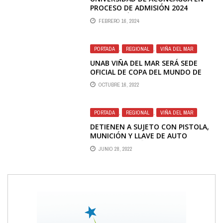
PROCESO DE ADMISIÓN 2024
OFERTA MÁS DE 1.500 VACANTES A
FEBRERO 16, 2024
NIVEL NACIONAL
PORTADA
,
REGIONAL
,
VIÑA DEL MAR
UNAB VIÑA DEL MAR SERÁ SEDE
OFICIAL DE COPA DEL MUNDO DE
TRIATLÓN QUE SE REALIZARÁ POR
OCTUBRE 16, 2022
PRIMERA VEZ EN CHILE
PORTADA
,
REGIONAL
,
VIÑA DEL MAR
DETIENEN A SUJETO CON PISTOLA,
MUNICIÓN Y LLAVE DE AUTO
ROBADO EN VIÑA DEL MAR
JUNIO 28, 2022